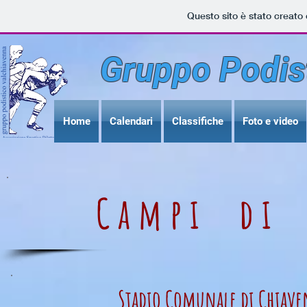
Questo sito è stato creato
Gruppo Podis
Home
Calendari
Classifiche
Foto e video
Campi di
Stadio Comunale di Chiav